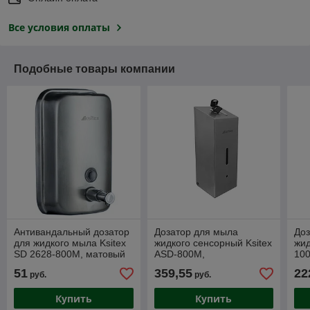
Все условия оплаты
Подобные товары компании
Антивандальный дозатор
Дозатор для мыла
Доз
для жидкого мыла Ksitex
жидкого сенсорный Ksitex
жид
SD 2628-800М, матовый
ASD-800M,
100
(800 мл)
антивандальный (800 мл)
51
359,55
22
руб.
руб.
матовый
Купить
Купить