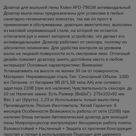
Дозатор для мыльной пены Ksitex AFD-7961M антивандальный
Дозатор мыла-пены предназначены для установки в любых
санитарно-гигиенических комнатах, так как он прост в
применении и обслуживании, довольно вместителен, выполнен
из матовой нержавеющей стали, на которой не остается
отпечатков рук и имеет запорное устройство, что делает его
антивандальными. Дозатор работают от сенсора, поэтому он
абсолютно гигиеничен. Для удобства контроля за уровнем
мыла на лицевой поверхности есть смотровое окно. Отличный
дизайн поможет дозатору занять достойное место в любом
интерьере! Основные характеристики: Внимание:
Устанавливать на высоте не менее 30 см от поверхности.
Материал: Нержавеющая сталь Тип: Сенсорный Объем: 1000
мл Питание: от батареек 9В (6*1,5В типа АА) или сетевого
адаптера 220В (при его наличии) Чувствительность сенсора: до
10 см Наличие замка: Есть Размер (ВхШхГ): 275х102х92 мм
Вес 1 шт (брутто): 1,23 кг Использовать только мыло-пену
Производитель: Россия Изготовитель: Китай Гарантия: 6
месяцев Особенности Возможность работы от сети (220В) при
наличии блока питания Автоматический дозатор для моющей
пены Микропроцессор контролирует бесшумную работу помпы
Взломостойкий + Настенный + Защита от протечек Конструкция
простая и легкая в использовании Подходит для широкого