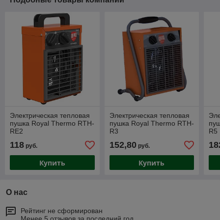
Электрическая тепловая
Электрическая тепловая
Эле
пушка Royal Thermo RTH-
пушка Royal Thermo RTH-
пуш
RE2
R3
R5
118
152,80
18
руб.
руб.
Купить
Купить
О нас
Рейтинг не сформирован
Менее 5 отзывов за последний год