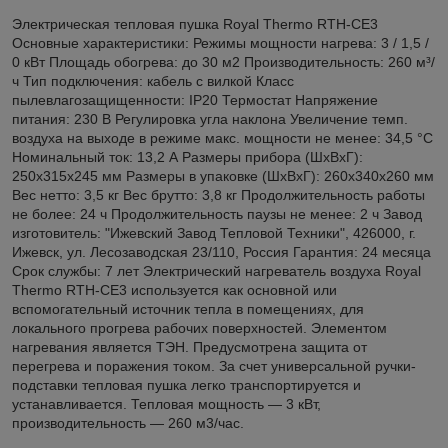
Электрическая тепловая пушка Royal Thermo RTH-CE3
Основные характеристики: Режимы мощности нагрева: 3 / 1,5 /
0 кВт Площадь обогрева: до 30 м2 Производительность: 260 м³/
ч Тип подключения: кабель с вилкой Класс
пылевлагозащищенности: IP20 Термостат Напряжение
питания: 230 В Регулировка угла наклона Увеличение темп.
воздуха на выходе в режиме макс. мощности не менее: 34,5 °С
Номинальный ток: 13,2 А Размеры прибора (ШхВхГ):
250x315x245 мм Размеры в упаковке (ШхВхГ): 260x340x260 мм
Вес нетто: 3,5 кг Вес брутто: 3,8 кг Продолжительность работы
не более: 24 ч Продолжительность паузы не менее: 2 ч Завод
изготовитель: "Ижевский Завод Тепловой Техники", 426000, г.
Ижевск, ул. Лесозаводская 23/110, Россия Гарантия: 24 месяца
Срок службы: 7 лет Электрический нагреватель воздуха Royal
Thermo RTH-CE3 используется как основной или
вспомогательный источник тепла в помещениях, для
локального прогрева рабочих поверхностей. Элементом
нагревания является ТЭН. Предусмотрена защита от
перегрева и поражения током. За счет универсальной ручки-
подставки тепловая пушка легко транспортируется и
устанавливается. Тепловая мощность — 3 кВт,
производительность — 260 м3/час.