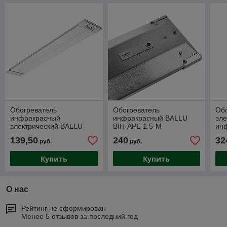
Обогреватель
Обогреватель
Об
инфракрасный
инфракрасный BALLU
эле
электрический BALLU
BIH-APL-1.5-M
ин
BIH-APL-1.0-M
BIH
139,50
240
32
руб.
руб.
Купить
Купить
О нас
Рейтинг не сформирован
Менее 5 отзывов за последний год