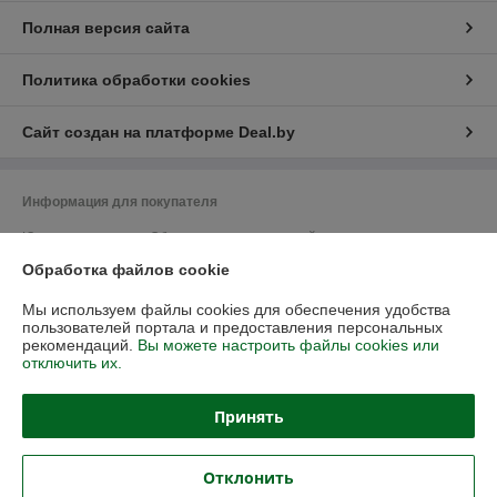
Полная версия сайта
Политика обработки cookies
Сайт создан на платформе Deal.by
Информация для покупателя
Юридическое лицо:
Общество с ограниченной ответственностью
"Васбир"
Обработка файлов cookie
г.Минск, ул.Чернышевского 10А, каб.104
Регистрационный номер ЕГР: 193458078
Мы используем файлы cookies для обеспечения удобства
пользователей портала и предоставления персональных
УНП: 193458078
рекомендаций.
Вы можете настроить файлы cookies или
отключить их.
Регистрационный орган: Минский горисполком
Дата регистрации компании: 20.08.2020
Принять
Ссылка на свидетельство/лицензию
Отклонить
Местонахождение книги жалоб и предложений: ул. Чернышевского