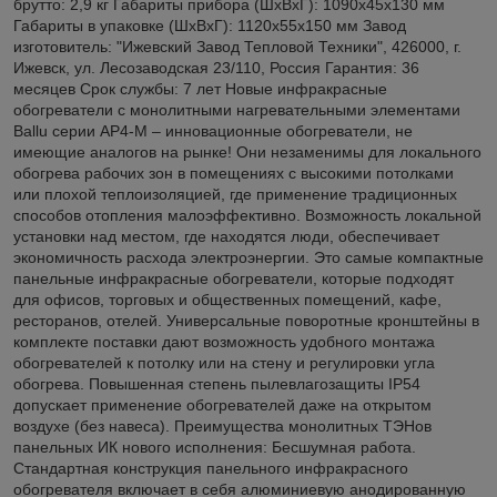
брутто: 2,9 кг Габариты прибора (ШхВхГ): 1090х45х130 мм
Габариты в упаковке (ШхВхГ): 1120х55х150 мм Завод
изготовитель: "Ижевский Завод Тепловой Техники", 426000, г.
Ижевск, ул. Лесозаводская 23/110, Россия Гарантия: 36
месяцев Срок службы: 7 лет Новые инфракрасные
обогреватели с монолитными нагревательными элементами
Ballu серии AP4-M – инновационные обогреватели, не
имеющие аналогов на рынке! Они незаменимы для локального
обогрева рабочих зон в помещениях с высокими потолками
или плохой теплоизоляцией, где применение традиционных
способов отопления малоэффективно. Возможность локальной
установки над местом, где находятся люди, обеспечивает
экономичность расхода электроэнергии. Это самые компактные
панельные инфракрасные обогреватели, которые подходят
для офисов, торговых и общественных помещений, кафе,
ресторанов, отелей. Универсальные поворотные кронштейны в
комплекте поставки дают возможность удобного монтажа
обогревателей к потолку или на стену и регулировки угла
обогрева. Повышенная степень пылевлагозащиты IP54
допускает применение обогревателей даже на открытом
воздухе (без навеса). Преимущества монолитных ТЭНов
панельных ИК нового исполнения: Бесшумная работа.
Стандартная конструкция панельного инфракрасного
обогревателя включает в себя алюминиевую анодированную