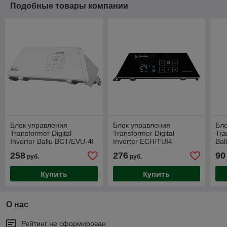
Подобные товары компании
Блок управления
Блок управления
Бло
Transformer Digital
Transformer Digital
Tra
Inverter Ballu BCT/EVU-4I
Inverter ECH/TUI4
Bal
258
276
90
руб.
руб.
Купить
Купить
О нас
Рейтинг не сформирован