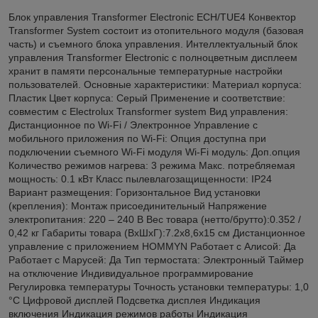
Блок управления Transformer Electronic ECH/TUE4 Конвектор
Transformer System состоит из отопительного модуля (базовая
часть) и съемного блока управления. Интеллектуальный блок
управления Transformer Electronic с полноцветным дисплеем
хранит в памяти персональные температурные настройки
пользователей. Основные характеристики: Материал корпуса:
Пластик Цвет корпуса: Серый Применение и соответствие:
совместим с Electrolux Transformer system Вид управления:
Дистанционное по Wi-Fi / Электронное Управление c
мобильного приложения по Wi-Fi: Опция доступна при
подключении съемного Wi-Fi модуля Wi-Fi модуль: Доп.опция
Количество режимов нагрева: 3 режима Макс. потребляемая
мощность: 0.1 кВт Класс пылевлагозащищенности: IP24
Вариант размещения: Горизонтальное Вид установки
(крепления): Монтаж присоединительный Напряжение
электропитания: 220 – 240 В Вес товара (нетто/брутто):0.352 /
0,42 кг Габариты товара (ВхШхГ):7.2х8,6х15 см Дистанционное
управление с приложением HOMMYN Работает с Алисой: Да
Работает с Марусей: Да Тип термостата: Электронный Таймер
на отключение Индивидуальное программирование
Регулировка температуры Точность установки температуры: 1,0
°С Цифровой дисплей Подсветка дисплея Индикация
включения Индикация режимов работы Индикация