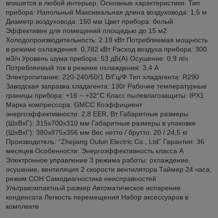
впишется в любой интерьер. Основные характеристики: Тип
прибора: Напольный Максимальная длина воздуховода: 1,5 м
Диаметр воздуховода: 150 мм Цвет прибора: белый
Эффективен для помещений площадью до 15 м2
Холодопроизводительность: 2.19 кВт Потребляемая мощность
в режиме охлаждения: 0,782 кВт Расход воздуха прибора: 300
м3/ч Уровень шума прибора: 53 дБ(А) Осушение: 0,9 л/ч
Потребляемый ток в режиме охлаждения: 3,4 А
Электропитание: 220-240/50/1 В/Гц/Ф Тип хладагента: R290
Заводская заправка хладагента: 130г Рабочие температурные
границы прибора: +16 ~ +32°C Класс пылевлагозащиты: IPX1
Марка компрессора: GMCC Коэффициент
энергоэффективности: 2,8 EER, Вт Габаритные размеры
(ШxВxГ): 315x700x310 мм Габаритные размеры в упаковке
(ШxВxГ): 380x875x356 мм Вес нетто / брутто: 20 / 24,5 кг
Производитель: “Zhejiang Oulun Electric Co., Ltd” Гарантия: 36
месяцев Особенности: Энергоэффективность класса А
Электронное управление 3 режима работы: охлаждение,
осушение, вентиляция 2 скорости вентилятора Таймер 24 часа,
режим СОН Самодиагностика неисправностей
Ультракомпактный размер Автоматическое испарение
конденсата Легкость перемещения Набор аксессуаров в
комплекте