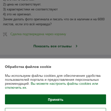
2) цена не соответствует.

3) характеристики не соответствуют

4) это не оригинал.

Зачем делать фото оригинала и писать что он в наличии и на 6000 
листов, если это всё неправда?
Сделка подтверждена через корзину
Показать все отзывы
О нас
Обработка файлов cookie
Контакты
Мы используем файлы cookies для обеспечения удобства
пользователей портала и предоставления персональных
рекомендаций.
Вы можете настроить файлы cookies или
Доставка и оплата
отключить их.
График работы
Принять
Полная версия сайта