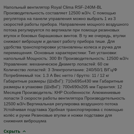
Напольный вентилятор Royal Clima RSF-240M-BL
Производительность составляет 12500 м3/ч. С помощью
регулятора на панели управления можно выбрать 1 из 3
скоростей работы прибора. Направление мощного воздушного
потока регулируется по вертикали при помощи резиновых
втулок и боковых барашковых винтов. В ту же очередь, втулки
снижают виброшум и делают работу прибора тише. Для
удобства транспортировки установлены колеса и ручка для
перемещения. Основные характеристики: Тип установки:
напольный Мощность: 300 Вт Производительность: 12500 м3/ч
Управление: механическое Диаметр лопастей: 60 см
Количество лопастей: 3 Электропитание: 240/50/1 В/Гц/Ф
Потребляемый ток: 1.3 А Вес нетто / брутто: 11 / 12 кг
Габаритные размеры (ШxВxГ): 710x695x430 мм Габаритные
размеры в упаковке (ШxВxГ): 700x690x205 мм Гарантия: 12
Месяцев Производитель: КНР Особенности: Алюминиевые
лопасти 3 скорости работы вентилятора Производительность
12500 м3/ч Вертикальная регулировка воздушного потока
Устойчивая подставка Удобная транспортировка с помощью
колёс и ручки Резиновые втулки и ножки подставки для
снижения виброшума
Скрыть