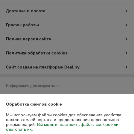
Доставка и оплата
График работы
Полная версия сайта
Политика обработки cookies
Сайт создан на платформе Deal.by
Информация для покупателя
Юридическое лицо:
Общество с ограниченной ответственностью
"Васбир"
Обработка файлов cookie
г.Минск, ул.Чернышевского 10А, каб.104
Регистрационный номер ЕГР: 193458078
Мы используем файлы cookies для обеспечения удобства
пользователей портала и предоставления персональных
УНП: 193458078
рекомендаций.
Вы можете настроить файлы cookies или
отключить их.
Регистрационный орган: Минский горисполком