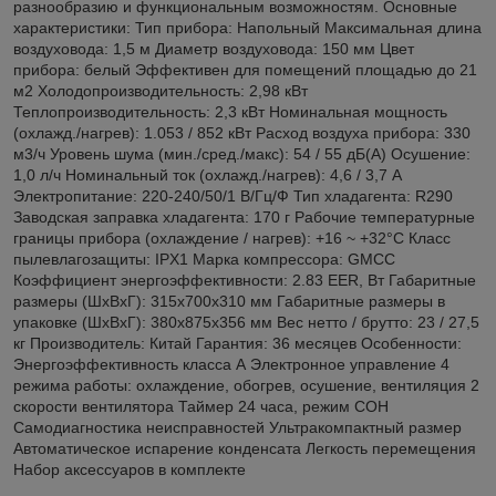
разнообразию и функциональным возможностям. Основные
характеристики: Тип прибора: Напольный Максимальная длина
воздуховода: 1,5 м Диаметр воздуховода: 150 мм Цвет
прибора: белый Эффективен для помещений площадью до 21
м2 Холодопроизводительность: 2,98 кВт
Теплопроизводительность: 2,3 кВт Номинальная мощность
(охлажд./нагрев): 1.053 / 852 кВт Расход воздуха прибора: 330
м3/ч Уровень шума (мин./сред./макс): 54 / 55 дБ(А) Осушение:
1,0 л/ч Номинальный ток (охлажд./нагрев): 4,6 / 3,7 А
Электропитание: 220-240/50/1 В/Гц/Ф Тип хладагента: R290
Заводская заправка хладагента: 170 г Рабочие температурные
границы прибора (охлаждение / нагрев): +16 ~ +32°C Класс
пылевлагозащиты: IPX1 Марка компрессора: GMCC
Коэффициент энергоэффективности: 2.83 EER, Вт Габаритные
размеры (ШxВxГ): 315x700x310 мм Габаритные размеры в
упаковке (ШxВxГ): 380x875x356 мм Вес нетто / брутто: 23 / 27,5
кг Производитель: Китай Гарантия: 36 месяцев Особенности:
Энергоэффективность класса А Электронное управление 4
режима работы: охлаждение, обогрев, осушение, вентиляция 2
скорости вентилятора Таймер 24 часа, режим СОН
Самодиагностика неисправностей Ультракомпактный размер
Автоматическое испарение конденсата Легкость перемещения
Набор аксессуаров в комплекте