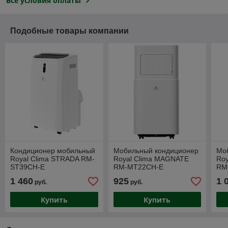
Все условия оплаты
Подобные товары компании
Кондиционер мобильный
Мобильный кондиционер
Мо
Royal Clima STRADA RM-
Royal Clima MAGNATE
Ro
ST39CH-E
RM-MT22CH-E
RM
1 460
925
1 
руб.
руб.
Купить
Купить