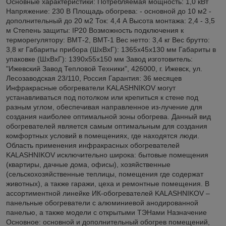
Основные характеристики: Потребляемая мощность: 1,0 кВт
Напряжение: 230 В Площадь обогрева: - основной до 10 м2 -
дополнительный до 20 м2 Ток: 4,4 А Высота монтажа: 2,4 - 3,5
м Степень защиты: IP20 Возможность подключения к
терморегулятору: ВМТ-2, BMT-1 Вес нетто: 3,4 кг Вес брутто:
3,8 кг Габариты прибора (ШхВхГ): 1365x45x130 мм Габариты в
упаковке (ШхВхГ): 1390x55x150 мм Завод изготовитель:
"Ижевский Завод Тепловой Техники", 426000, г. Ижевск, ул.
Лесозаводская 23/110, Россия Гарантия: 36 месяцев
Инфракрасные обогреватели KALASHNIKOV могут
устанавливаться под потолком или крепиться к стене под
разным углом, обеспечивая направленное из-лучение для
создания наиболее оптимальной зоны обогрева. Данный вид
обогревателей является самым оптимальным для создания
комфортных условий в помещениях, где находятся люди.
Область применения инфракрасных обогревателей
KALASHNIKOV исключительно широка: бытовые помещения
(квартиры, дачные дома, офисы), хозяйственные
(сельскохозяйственные теплицы, помещения где содержат
животных), а также гаражи, цеха и ремонтные помещения. В
ассортиментной линейке ИК-обогревателей KALASHNIKOV –
панельные обогреватели с алюминиевой анодированной
панелью, а также модели с открытыми ТЭНами Назначение
Основное: основной и дополнительный обогрев помещений,