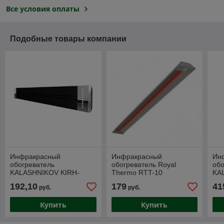
Все условия оплаты
Подобные товары компании
Инфракрасный
Инфракрасный
Ин
обогреватель
обогреватель Royal
обо
KALASHNIKOV KIRH-
Thermo RTT-10
KA
E10P-12 (черная панель)
E3
192,10
179
41
руб.
руб.
Купить
Купить