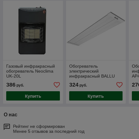
Газовый инфракрасный
Обогреватель
Об
обогреватель Neoclima
электрический
инф
UK-20L
инфракрасный BALLU
AP4
BIH-APL-2.0-M
386
324
27
руб.
руб.
Купить
Купить
О нас
Рейтинг не сформирован
Менее 5 отзывов за последний год