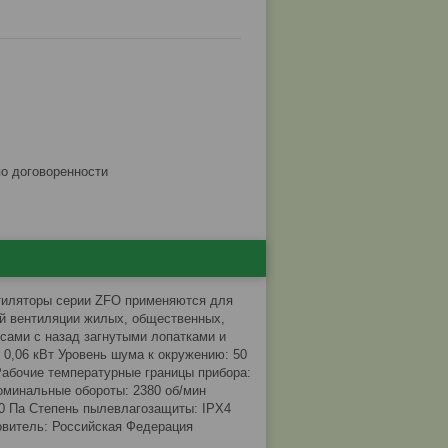
по договоренности
нтиляторы серии ZFO применяются для
ой вентиляции жилых, общественных,
ами с назад загнутыми лопатками и
0,06 кВт Уровень шума к окружению: 50
 Рабочие температурные границы прибора:
Номинальные обороты: 2380 об/мин
0 Па Степень пылевлагозащиты: IPX4
товитель: Российская Федерация