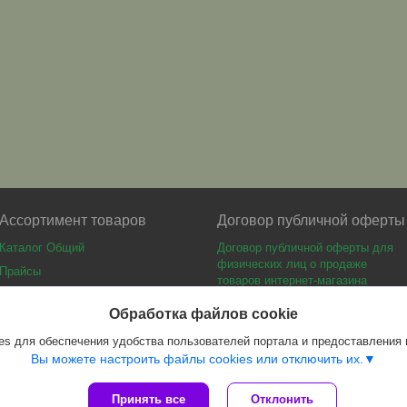
Ассортимент товаров
Договор публичной оферты
Каталог Общий
Договор публичной оферты для
физических лиц о продаже
Прайсы
товаров интернет-магазина
Каталог мебели
Обработка файлов cookie
s для обеспечения удобства пользователей портала и предоставления
Вы можете настроить файлы cookies или отключить их.
Принять все
Отклонить
Сайт создан на платформе Deal.by