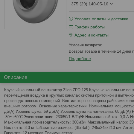
+375 (29) 140-05-16
Условия оплаты и доставки
График работы
Адрес и контакты
возврат товара в течение 14 дней
Подробнее
Описание
Круглый канальный вентилятор Zilon ZFO 125 Круглые канальные ве
перемещения воздуха в круглых каналах систем приточной и вытяжн
производственных помещений. Вентиляторы оснащены рабочими колес
внешним ротором. Основные характеристики: Номинальная мощность: 
дБ(А) Уровень шума: 69 дБ(А) Уровень шума на нагнетании: 68 дБ(А)
-30~+60°C Электропитание: 230/50/1 В/Гц/Ф Номинальный ток: 0,3 А 
Максимальная производительность: 300м3/ч Максимальный напор: 35
Вес нетто: 3,3 кг Габаритные размеры (ШxВxГ): 245x245x210 мм Изго
Гарантия: 12 месяцев Преимущества: