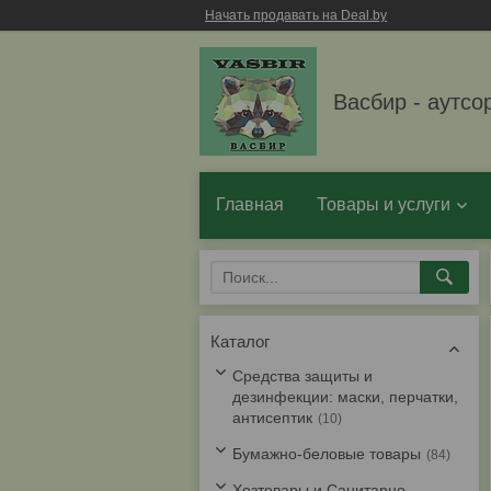
Начать продавать на Deal.by
Васбир - аутсо
Главная
Товары и услуги
Каталог
Средства защиты и
дезинфекции: маски, перчатки,
антисептик
10
Бумажно-беловые товары
84
Хозтовары и Санитарно-