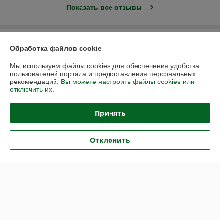
Показать все отзывы
О нас
Обработка файлов cookie
Контакты
Мы используем файлы cookies для обеспечения удобства
пользователей портала и предоставления персональных
рекомендаций.
Вы можете настроить файлы cookies или
Доставка и оплата
отключить их.
График работы
Принять
Полная версия сайта
Отклонить
Политика обработки cookies
Сайт создан на платформе Deal.by
Информация для покупателя