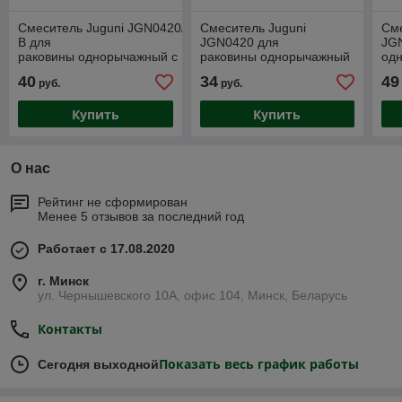
Смеситель Juguni JGN0420/
Смеситель Juguni
Сме
В для
JGN0420 для
JGN
раковины однорычажный с
раковины однорычажный
одн
изливом 150мм Арт.
с изливом 250мм Арт.
040
40
34
49
руб.
руб.
0402.611
0402.610
Купить
Купить
О нас
Рейтинг не сформирован
Менее 5 отзывов за последний год
Работает с 17.08.2020
г. Минск
ул. Чернышевского 10А, офис 104, Минск, Беларусь
Контакты
Показать весь график работы
Сегодня выходной