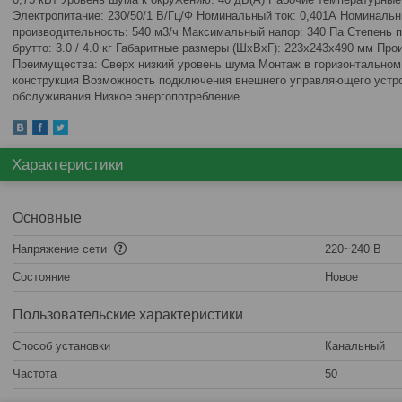
Электропитание: 230/50/1 В/Гц/Ф Номинальный ток: 0,401А Номиналь
производительность: 540 м3/ч Максимальный напор: 340 Па Степень п
брутто: 3.0 / 4.0 кг Габаритные размеры (ШxВxГ): 223x243x490 мм Про
Преимущества: Сверх низкий уровень шума Монтаж в горизонтальном
конструкция Возможность подключения внешнего управляющего устро
обслуживания Низкое энергопотребление
Характеристики
Основные
Напряжение сети
220~240 В
Состояние
Новое
Пользовательские характеристики
Способ установки
Канальный
Частота
50