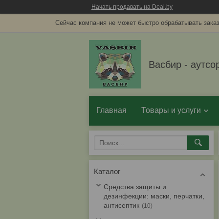
Начать продавать на Deal.by
Сейчас компания не может быстро обрабатывать заказ
Васбир - аутсо
Главная
Товары и услуги
Каталог
Средства защиты и
дезинфекции: маски, перчатки,
антисептик
10