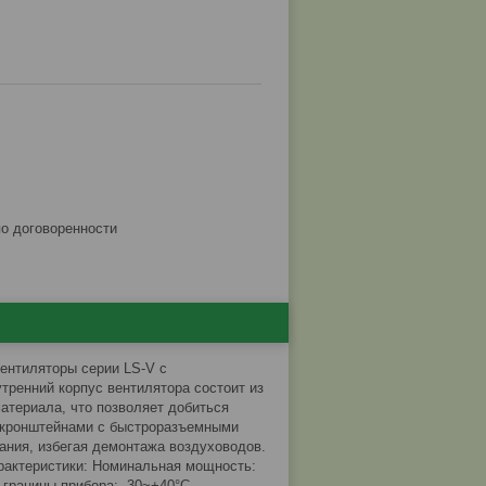
по договоренности
нтиляторы серии LS-V с
тренний корпус вентилятора состоит из
териала, что позволяет добиться
 кронштейнами с быстроразъемными
ания, избегая демонтажа воздуховодов.
рактеристики: Номинальная мощность:
 границы прибора: -30~+40°C