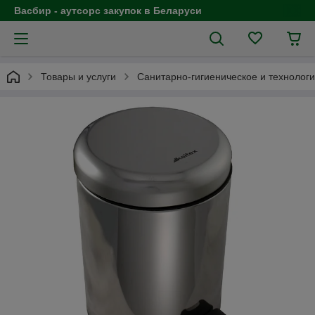
Васбир - аутсорс закупок в Беларуси
Товары и услуги
Санитарно-гигиеническое и технолог