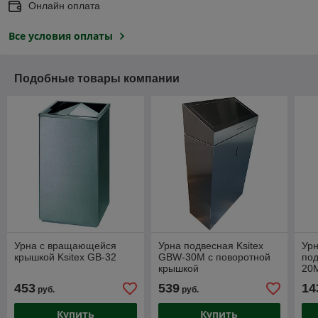
Онлайн оплата
Все условия оплаты
Подобные товары компании
Урна с вращающейся
Урна подвесная Ksitex
Ур
крышкой Ksitex GB-32
GBW-30M с поворотной
по
крышкой
20M
453
539
14
руб.
руб.
Купить
Купить