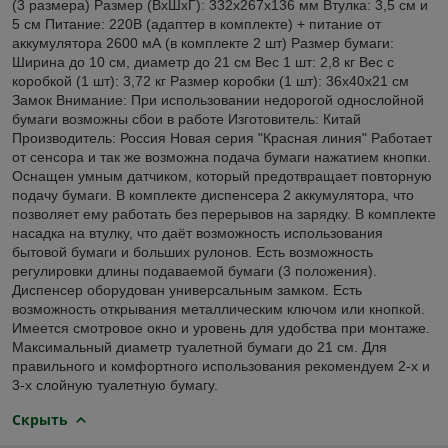
(3 размера) Размер (ВхШхГ): 332х267х136 мм Втулка: 3,5 см и
5 см Питание: 220В (адаптер в комплекте) + питание от
аккумулятора 2600 мА (в комплекте 2 шт) Размер бумаги:
Ширина до 10 см, диаметр до 21 см Вес 1 шт: 2,8 кг Вес с
коробкой (1 шт): 3,72 кг Размер коробки (1 шт): 36х40х21 см
Замок Внимание: При использовании недорогой однослойной
бумаги возможны сбои в работе Изготовитель: Китай
Производитель: Россия Новая серия "Красная линия" Работает
от сенсора и так же возможна подача бумаги нажатием кнопки.
Оснащен умным датчиком, который предотвращает повторную
подачу бумаги. В комплекте диспенсера 2 аккумулятора, что
позволяет ему работать без перерывов на зарядку. В комплекте
насадка на втулку, что даёт возможность использования
бытовой бумаги и больших рулонов. Есть возможность
регулировки длины подаваемой бумаги (3 положения).
Диспенсер оборудован универсальным замком. Есть
возможность открывания металлическим ключом или кнопкой.
Имеется смотровое окно и уровень для удобства при монтаже.
Максимальный диаметр туалетной бумаги до 21 см. Для
правильного и комфортного использования рекомендуем 2-х и
3-х слойную туалетную бумагу.
Скрыть