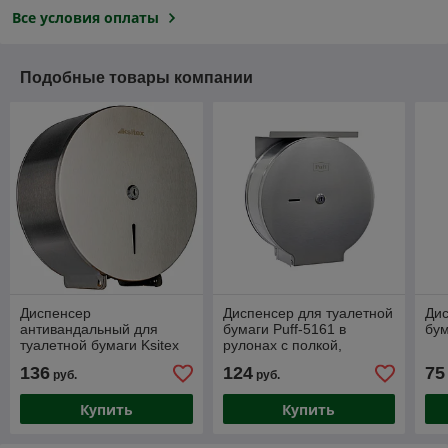
Все условия оплаты
Подобные товары компании
Диспенсер
Диспенсер для туалетной
Дис
антивандальный для
бумаги Puff-5161 в
бум
туалетной бумаги Ksitex
рулонах с полкой,
TH-5822 SW
нержавеющая сталь,
136
124
75
руб.
руб.
(нержавейка, матовый)
матовый
Купить
Купить