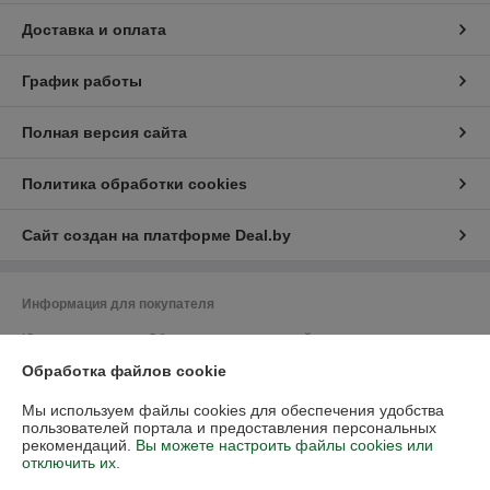
Доставка и оплата
График работы
Полная версия сайта
Политика обработки cookies
Сайт создан на платформе Deal.by
Информация для покупателя
Юридическое лицо:
Общество с ограниченной ответственностью
"Васбир"
Обработка файлов cookie
г.Минск, ул.Чернышевского 10А, каб.104
Регистрационный номер ЕГР: 193458078
Мы используем файлы cookies для обеспечения удобства
пользователей портала и предоставления персональных
УНП: 193458078
рекомендаций.
Вы можете настроить файлы cookies или
отключить их.
Регистрационный орган: Минский горисполком