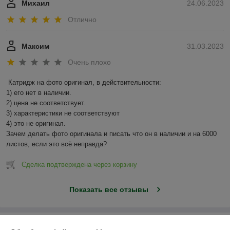
Михаил
24.06.2023
Отлично
Максим
31.03.2023
Очень плохо
Катридж на фото оригинал, в действительности:

1) его нет в наличии.

2) цена не соответствует.

3) характеристики не соответствуют

4) это не оригинал.

Зачем делать фото оригинала и писать что он в наличии и на 6000 
листов, если это всё неправда?
Сделка подтверждена через корзину
Показать все отзывы
О нас