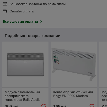
Банковская карточка по реквизитам
Онлайн оплата
Все условия оплаты
Подобные товары компании
Модуль отопительный
Конвектор электрический
Мо
электрического
Engy EN-2000 Modern
эле
конвектора Ballu Apollo
кон
Transformer BEC/AT-2000
Tra
306
168
27
руб.
руб.