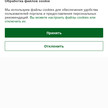
Обработка файлов cookie
Контакты
Мы используем файлы cookies для обеспечения удобства
пользователей портала и предоставления персональных
рекомендаций.
Вы можете настроить файлы cookies или
Доставка и оплата
отключить их.
График работы
Принять
Полная версия сайта
Отклонить
Политика обработки cookies
Сайт создан на платформе Deal.by
Информация для покупателя
Юридическое лицо:
Общество с ограниченной ответственностью
"Васбир"
г.Минск, ул.Чернышевского 10А, каб.104
Регистрационный номер ЕГР: 193458078