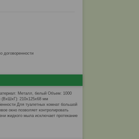
по договоренности
Материал: Металл, белый Объем: 1000
ы (ВхШхГ): 210х125х68 мм
обенности Для туалетных комнат большой
вое окно позволяет контролировать
ачи жидкого мыла исключает протекание