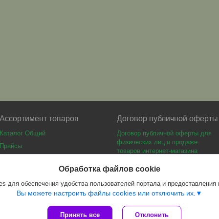
Ассортимент товаров
Договор публичной оферты
Каталог Общий
Договор публичной оферты для
физических лиц о продаже
Прайсы
товаров интернет-магазина
Каталог мебели
Обработка файлов cookie
s для обеспечения удобства пользователей портала и предоставления
Вы можете настроить файлы cookies или отключить их.
Принять все
Отклонить
Сайт создан на платформе Deal.by