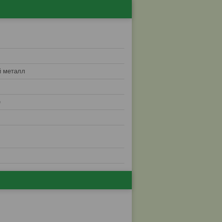
 металл
е