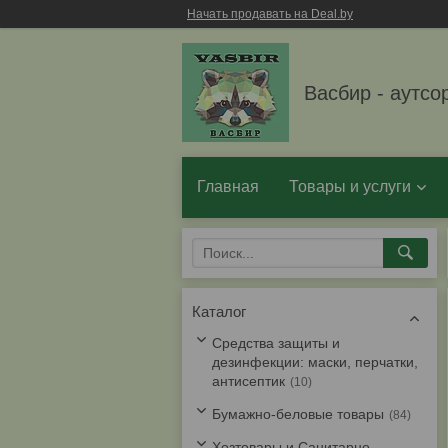
Начать продавать на Deal.by
Васбир - аутсо
Главная
Товары и услуги
Каталог
Средства защиты и
дезинфекции: маски, перчатки,
антисептик
10
Бумажно-беловые товары
84
Хозтовары и Санитарно-