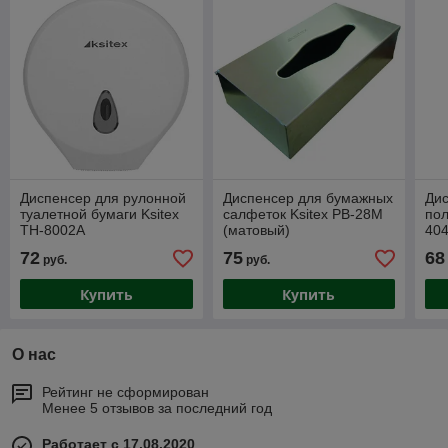
Диспенсер для рулонной
Диспенсер для бумажных
Ди
туалетной бумаги Ksitex
салфеток Ksitex PB-28M
пол
TH-8002A
(матовый)
40
72
75
68
руб.
руб.
Купить
Купить
О нас
Рейтинг не сформирован
Менее 5 отзывов за последний год
Работает с 17.08.2020