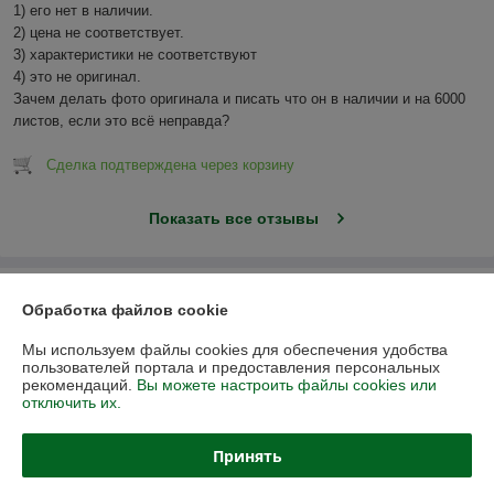
1) его нет в наличии.

2) цена не соответствует.

3) характеристики не соответствуют

4) это не оригинал.

Зачем делать фото оригинала и писать что он в наличии и на 6000 
листов, если это всё неправда?
Сделка подтверждена через корзину
Показать все отзывы
О нас
Обработка файлов cookie
Контакты
Мы используем файлы cookies для обеспечения удобства
пользователей портала и предоставления персональных
рекомендаций.
Вы можете настроить файлы cookies или
Доставка и оплата
отключить их.
График работы
Принять