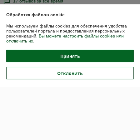
17 отзывов за всё время
Михаил
24.06.2023
Обработка файлов cookie
Отлично
Мы используем файлы cookies для обеспечения удобства
пользователей портала и предоставления персональных
рекомендаций.
Вы можете настроить файлы cookies или
Максим
31.03.2023
отключить их.
Очень плохо
Принять
Катридж на фото оригинал, в действительности:

1) его нет в наличии.

Отклонить
2) цена не соответствует.

3) характеристики не соответствуют

4) это не оригинал.

Зачем делать фото оригинала и писать что он в наличии и на 6000 
листов, если это всё неправда?
Сделка подтверждена через корзину
Показать все отзывы