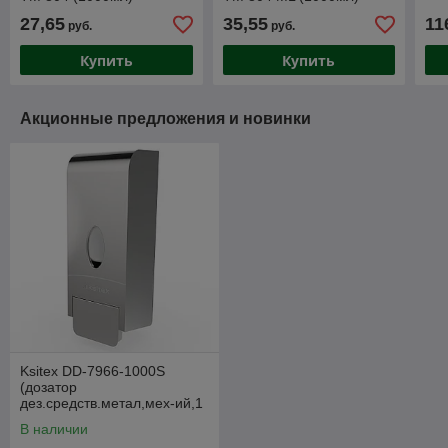
нержавейка, глянец
антивандальный,
27,65
35,55
11
руб.
руб.
матовый
Купить
Купить
Акционные предложения и новинки
Ksitex DD-7966-1000S
(дозатор
дез.средств.метал,мех-ий,1
литр.блест.)
В наличии