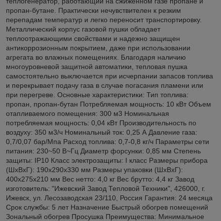
теплогенератор, работающий на сжиженном газе пропане и
пропан-бутане. Практически нечувствителен к резким
перепадам температур и легко переносит транспортировку.
Металлический корпус газовой пушки обладает
теплоотражающими свойствами и надежно защищен
антикоррозионным покрытием, даже при использовании
агрегата во влажных помещениях. Благодаря наличию
многоуровневой защитной автоматики, тепловая пушка
самостоятельно выключается при исчерпании запасов топлива
и перекрывает подачу газа в случае погасания пламени или
при перегреве. Основные характеристики: Тип топлива:
пропан, пропан-бутан Потребляемая мощность: 10 кВт Объем
отапливаемого помещения: 300 м3 Номинальная
потребляемая мощность: 0,04 кВт Производительность по
воздуху: 350 м3/ч Номинальный ток: 0,25 А Давление газа:
0,7/0,07 бар/Мпа Расход топлива: 0,7-0,8 кг/ч Параметры сети
питания: 230~50 B~Гц Диаметр форсунки: 0,85 мм Степень
защиты: IP10 Класс электрозащиты: I класс Размеры прибора
(ШхВхГ): 190х290х330 мм Размеры упаковки (ШхВхГ):
400х275х210 мм Вес нетто: 4,0 кг Вес брутто: 4,4 кг Завод
изготовитель: "Ижевский Завод Тепловой Техники", 426000, г.
Ижевск, ул. Лесозаводская 23/110, Россия Гарантия: 24 месяца
Срок службы: 5 лет Назначение Быстрый обогрев помещений
Зональный обогрев Просушка Преимущества: Минимальное