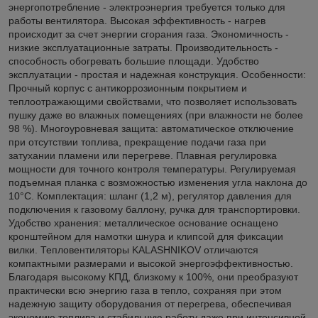
энергопотребление - электроэнергия требуется только для
работы вентилятора. Высокая эффективность - нагрев
происходит за счет энергии сгорания газа. Экономичность -
низкие эксплуатационные затраты. Производительность -
способность обогревать большие площади. Удобство
эксплуатации - простая и надежная конструкция. Особенности:
Прочный корпус с антикоррозионным покрытием и
теплоотражающими свойствами, что позволяет использовать
пушку даже во влажных помещениях (при влажности не более
98 %). Многоуровневая защита: автоматическое отключение
при отсутствии топлива, прекращение подачи газа при
затухании пламени или перегреве. Плавная регулировка
мощности для точного контроля температуры. Регулируемая
подъемная планка с возможностью изменения угла наклона до
10°C. Комплектация: шланг (1,2 м), регулятор давления для
подключения к газовому баллону, ручка для транспортировки.
Удобство хранения: металлическое основание оснащено
кронштейном для намотки шнура и клипсой для фиксации
вилки. Тепловентиляторы KALASHNIKOV отличаются
компактными размерами и высокой энергоэффективностью.
Благодаря высокому КПД, близкому к 100%, они преобразуют
практически всю энергию газа в тепло, сохраняя при этом
надежную защиту оборудования от перегрева, обеспечивая
экономию топлива и стабильную работу даже при интенсивной