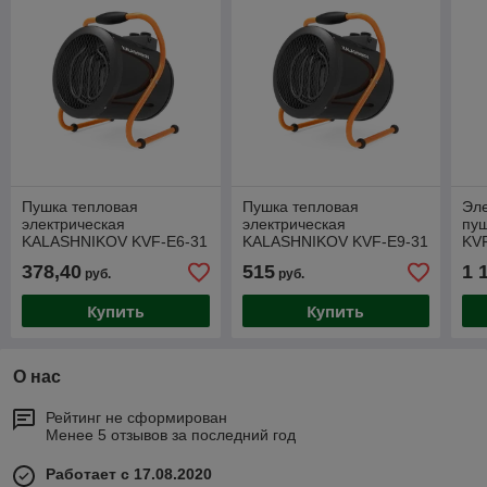
Пушка тепловая
Пушка тепловая
Эле
электрическая
электрическая
пу
KALASHNIKOV KVF-E6-31
KALASHNIKOV KVF-E9-31
KV
378,40
515
1 
руб.
руб.
Купить
Купить
О нас
Рейтинг не сформирован
Менее 5 отзывов за последний год
Работает с 17.08.2020