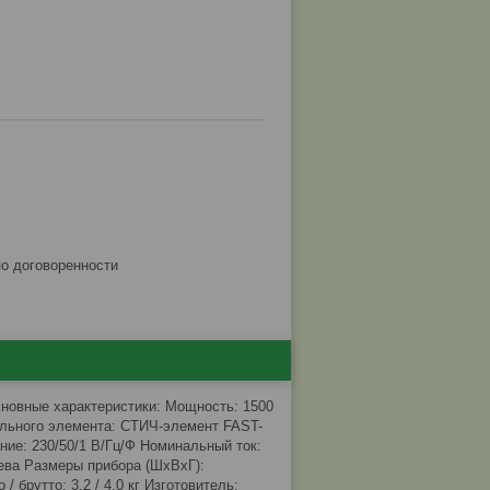
по договоренности
новные характеристики: Мощность: 1500
ельного элемента: СТИЧ-элемент FAST-
ние: 230/50/1 В/Гц/Ф Номинальный ток:
рева Размеры прибора (ШхВхГ):
 брутто: 3.2 / 4.0 кг Изготовитель: