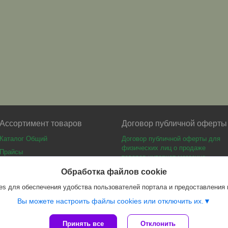
Ассортимент товаров
Договор публичной оферты
Каталог Общий
Договор публичной оферты для
физических лиц о продаже
Прайсы
товаров интернет-магазина
Каталог мебели
Обработка файлов cookie
s для обеспечения удобства пользователей портала и предоставления
Вы можете настроить файлы cookies или отключить их.
Принять все
Отклонить
Сайт создан на платформе Deal.by