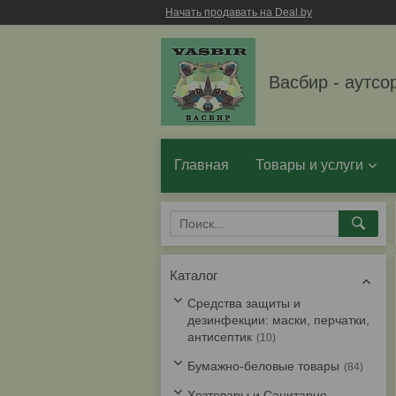
Начать продавать на Deal.by
Васбир - аутсо
Главная
Товары и услуги
Каталог
Средства защиты и
дезинфекции: маски, перчатки,
антисептик
10
Бумажно-беловые товары
84
Хозтовары и Санитарно-