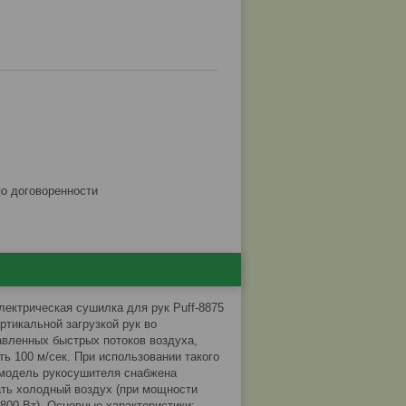
по договоренности
ектрическая сушилка для рук Puff-8875
ртикальной загрузкой рук во
авленных быстрых потоков воздуха,
ь 100 м/сек. При использовании такого
я модель рукосушителя снабжена
ать холодный воздух (при мощности
1800 Вт). Основные характеристики: