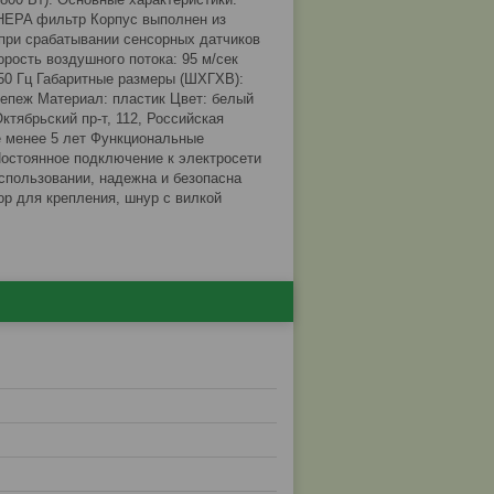
 HEPA фильтр Корпус выполнен из
при срабатывании сенсорных датчиков
рость воздушного потока: 95 м/сек
/ 50 Гц Габаритные размеры (ШХГХВ):
крепеж Материал: пластик Цвет: белый
ктябрьский пр-т, 112, Российская
е менее 5 лет Функциональные
остоянное подключение к электросети
использовании, надежна и безопасна
ор для крепления, шнур с вилкой