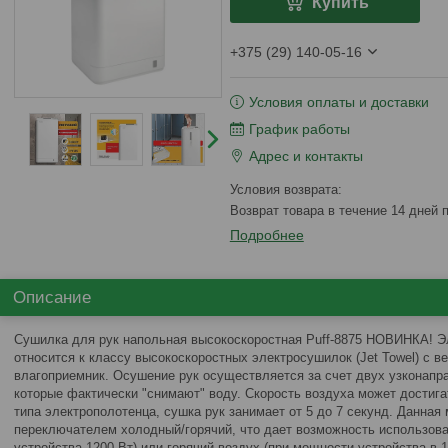
Купить
+375 (29) 140-05-16
Условия оплаты и доставки
График работы
Адрес и контакты
возврат товара в течение 14 дней
Подробнее
Описание
Сушилка для рук напольная высокоскоростная Puff-8875 НОВИНКА! Эл
относится к классу высокоскоростных электросушилок (Jet Towel) с ве
влагоприемник. Осушение рук осуществляется за счет двух узконапр
которые фактически "снимают" воду. Скорость воздуха может достигат
типа электрополотенца, сушка рук занимает от 5 до 7 секунд. Данна
переключателем холодный/горячий, что дает возможность использов
устройства 1200 Вт) или горячий воздух (при мощности устройства в 