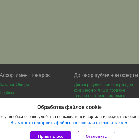
Ассортимент товаров
Договор публичной оферты
Каталог Общий
Договор публичной оферты для
физических лиц о продаже
Прайсы
товаров интернет-магазина
Каталог мебели
Обработка файлов cookie
s для обеспечения удобства пользователей портала и предоставления
Вы можете настроить файлы cookies или отключить их.
Принять все
Отклонить
Сайт создан на платформе Deal.by