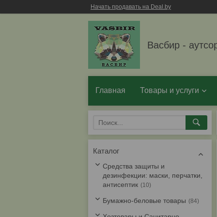
Начать продавать на Deal.by
Васбир - аутсо
Главная
Товары и услуги
Каталог
Средства защиты и
дезинфекции: маски, перчатки,
антисептик
10
Бумажно-беловые товары
84
Хозтовары и Санитарно-