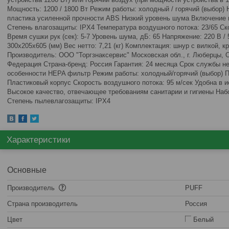
Мощность: 1200 / 1800 Вт Режим работы: холодный / горячий (выбор)
пластика усиленной прочности ABS Низкий уровень шума Включение 
Степень влагозащиты: IPX4 Температура воздушного потока: 23/65 Ско
Время сушки рук (сек): 5-7 Уровень шума, дБ: 65 Напряжение: 220 В 
300x205x605 (мм) Вес нетто: 7,21 (кг) Комплектация: шнур с вилкой, 
Производитель: ООО "Торгзнаксервис" Московская обл., г. Люберцы, О
Федерация Страна-бренд: Россия Гарантия: 24 месяца Срок службы н
особенности HEPA фильтр Режим работы: холодный/горячий (выбор) П
Пластиковый корпус Скорость воздушного потока: 95 м/сек Удобна в 
Высокое качество, отвечающее требованиям санитарии и гигиены Наб
Степень пылевлагозащиты: IPX4
Характеристики
Основные
Производитель
PUFF
Страна производитель
Россия
Цвет
Белый