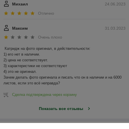
Михаил
24.06.2023
Отлично
Максим
31.03.2023
Очень плохо
Катридж на фото оригинал, в действительности:

1) его нет в наличии.

2) цена не соответствует.

3) характеристики не соответствуют

4) это не оригинал.

Зачем делать фото оригинала и писать что он в наличии и на 6000 
листов, если это всё неправда?
Сделка подтверждена через корзину
Показать все отзывы
О нас