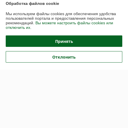
Обработка файлов cookie
Контакты
Мы используем файлы cookies для обеспечения удобства
пользователей портала и предоставления персональных
рекомендаций.
Вы можете настроить файлы cookies или
Доставка и оплата
отключить их.
График работы
Принять
Полная версия сайта
Отклонить
Политика обработки cookies
Сайт создан на платформе Deal.by
Информация для покупателя
Юридическое лицо:
Общество с ограниченной ответственностью
"Васбир"
г.Минск, ул.Чернышевского 10А, каб.104
Регистрационный номер ЕГР: 193458078