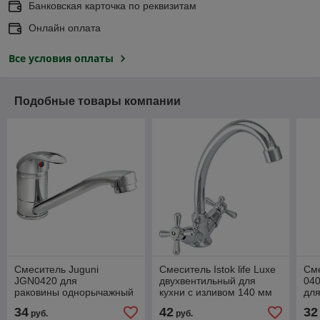
Банковская карточка по реквизитам
Онлайн оплата
Все условия оплаты
Подобные товары компании
Смеситель Juguni
Смеситель Istok life Luxe
Сме
JGN0420 для
двухвентильный для
04
раковины однорычажный
кухни с изливом 140 мм
для
с изливом 250мм Арт.
Арт. 0402.774
из
34
42
32
руб.
руб.
0402.610