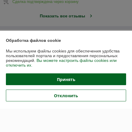
Сделка подтверждена через корзину
Показать все отзывы
О нас
Обработка файлов cookie
Контакты
Мы используем файлы cookies для обеспечения удобства
пользователей портала и предоставления персональных
рекомендаций.
Вы можете настроить файлы cookies или
Доставка и оплата
отключить их.
График работы
Принять
Полная версия сайта
Отклонить
Политика обработки cookies
Сайт создан на платформе Deal.by